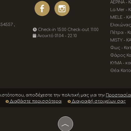
ΑΕΡΙΝΑ - 
La Mer - 
MIELE - Κ
754557
,
Ελαιώνας 
Check-in 15:00 Check-out 11:00
Πέτρα - Κ
Ανοικτό 01.04 - 22.10
MISTY - Κ
Φως - Κατ
Φάρος Κα
KYMA - κα
Θέα Κατο
ιστότοπου, αποδέχεστε την πολιτική μας για την
Προστασία
Διαβάστε περισσότερα
Διαγραφή στοιχείων σας
︿