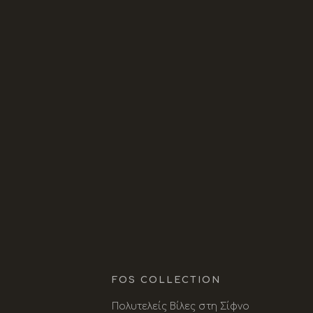
ΦΆΡΟΣ ΚΑΤΟΙΚΊΕΣ
KYMA - ΚΑΤΟΙΚΊΑ
ΘΈΑ ΚΑΤΟΙΚΊΕΣ
FOS COLLECTION
Πολυτελείς Βίλες στη Σίφνο