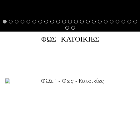
ΦΩΣ - ΚΑΤΟΙΚΊΕΣ