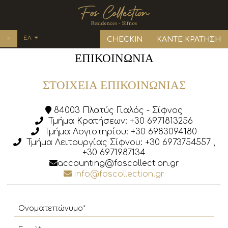
ΕΛ
≡
CHECKIN
ΚΑΝΤΕ ΚΡΑΤΗΣΗ
EN
ΕΠΙΚΟΙΝΩΝΊΑ
ΑΡΧΙΚΉ
DE
ΔΙΑΜΟΝΉ
ΣΤΟΙΧΕΊΑ ΕΠΙΚΟΙΝΩΝΊΑΣ
FR
IT
Διαμονή
ΦΩΤΟΓΡΑΦΊΕΣ
84003 Πλατύς Γιαλός - Σίφνος
ES
Τμήμα Κρατήσεων:
+30 6971813256
ΑΕΡΙΝΑ - Κατοικίες
ΤΟΠΟΘΕΣΊΑ
Τμήμα Λογιστηρίου:
+30 6983094180
La Mer - Κατοικίες
Τμήμα Λειτουργίας Σίφνου:
+30 6973754557
,
ΣΊΦΝΟΣ
+30 6971987134
MIELE - ΚΑΤΟΙΚΙΕΣ
accounting@foscollection.gr
ΖΗΤΉΣΤΕ ΠΡΟΣΦΟΡΆ
info@foscollection.gr
Ελαιώνας - Κατοικίες
ΠΡΟΣΦΟΡΈΣ
Πέτρα - Κατοικίες
FAQ
MISTY - ΚΑΤΟΙΚΙΑ
ΕΝΤΥΠΏΣΕΙΣ