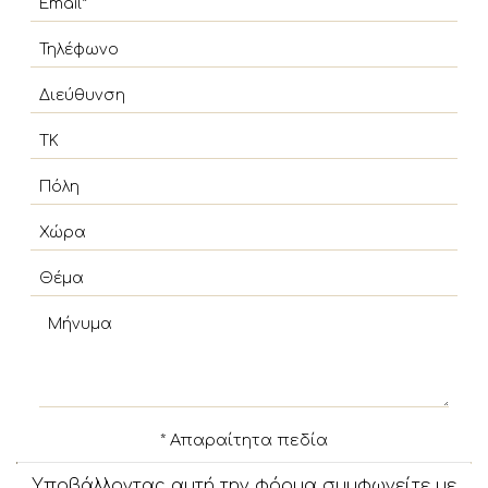
Φως - Κατοικίες
ΕΠΙΚΟΙΝΩΝΊΑ
Φάρος Κατοικίες
KYMA - κατοικία
Θέα Κατοικίες
* Απαραίτητα πεδία
Υποβάλλοντας αυτή την φόρμα συμφωνείτε με