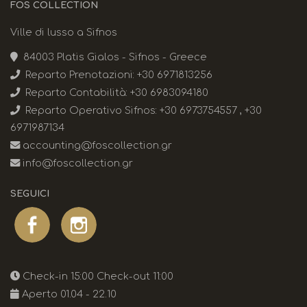
FOS COLLECTION
Ville di lusso a Sifnos
84003 Platis Gialos - Sifnos - Greece
Reparto Prenotazioni:
+30 6971813256
Reparto Contabilità:
+30 6983094180
Reparto Operativo Sifnos:
+30 6973754557
,
+30
6971987134
accounting@foscollection.gr
info@foscollection.gr
SEGUICI
Check-in 15:00 Check-out 11:00
Aperto 01.04 - 22.10