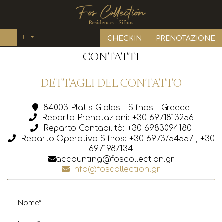
IT
≡
CHECKIN
PRENOTAZIONE
EN
CONTATTI
HOME
ΕΛ
SOGGIORNO
DETTAGLI DEL CONTATTO
DE
FR
Soggiorno
GALERIA
84003 Platis Gialos - Sifnos - Greece
ES
Reparto Prenotazioni:
+30 6971813256
Residenze Aerina
POSIZIONE
Reparto Contabilità:
+30 6983094180
Residenze La Mer
Reparto Operativo Sifnos:
+30 6973754557
,
+30
SIFNOS
6971987134
Residenze Miele
accounting@foscollection.gr
RICHIEDI UN PREVENTIVO
info@foscollection.gr
Residenze Eleonas
OFFERTE
Residenze Petra
FAQ
Residenza Misty
IMPRESSIONI