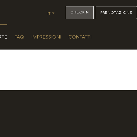
CHECKIN
PRENOTAZIONE
IT
EN
ΕΛ
DE
RTE
FAQ
IMPRESSIONI
CONTATTI
FR
ES