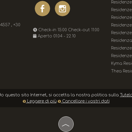
Residenze
Residenze
Residenze
54557
,
+30
Residenze
Check-in 15:00 Check-out 11:00
Residenze
Aperto 01.04 - 22.10
Residenza
Residenze
Residenze
Kyma Res
Thea Resi
o questo sito Internet, si accetta la nostra politica sulla
Tutel
Leggere di più
Cancellare i vostri dati
︿