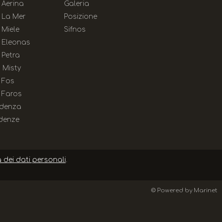
 Aerina
Galeria
 La Mer
Posizione
 Miele
Sifnos
 Eleonas
 Petra
 Misty
 Fos
 Faros
idenza
denze
a dei dati personali
.
© Powered by Marinet