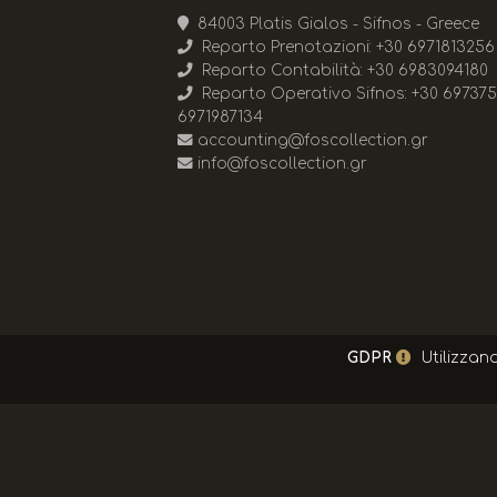
84003 Platis Gialos - Sifnos - Greece
Reparto Prenotazioni:
+30 6971813256
Reparto Contabilità:
+30 6983094180
Reparto Operativo Sifnos:
+30 69737
6971987134
accounting@foscollection.gr
info@foscollection.gr
GDPR
Utilizzand