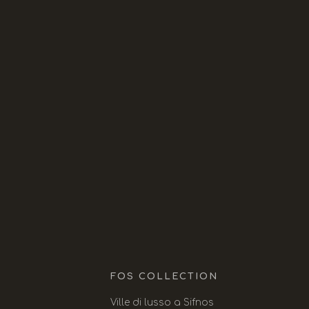
RESIDENZE FAROS
KYMA RESIDENZA
THEA RESIDENZE
FOS COLLECTION
Ville di lusso a Sifnos