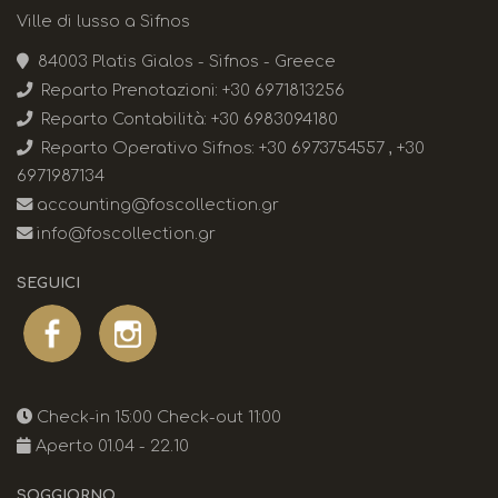
Ville di lusso a Sifnos
Residenze Fos
CONTATTI
84003 Platis Gialos - Sifnos - Greece
Residenze Faros
Reparto Prenotazioni:
+30 6971813256
Reparto Contabilità:
+30 6983094180
Kyma Residenza
Reparto Operativo Sifnos:
+30 6973754557
,
+30
Thea Residenze
6971987134
accounting@foscollection.gr
info@foscollection.gr
SEGUICI
Check-in 15:00 Check-out 11:00
Aperto 01.04 - 22.10
SOGGIORNO