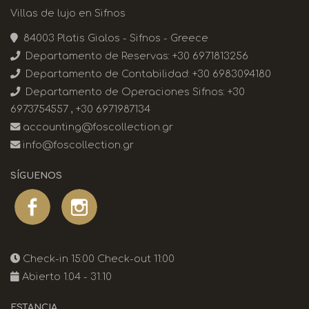
Villas de lujo en Sifnos
Residencias Fos
CONTACTO
84003 Platis Gialos - Sifnos - Greece
Residencias Faros
Departamento de Reservas:
+30 6971813256
Departamento de Contabilidad:
+30 6983094180
Kyma Residencia
Departamento de Operaciones Sifnos:
+30
Thea Residencias
6973754557
,
+30 6971987134
accounting@foscollection.gr
info@foscollection.gr
SÍGUENOS
Check-in 15:00 Check-out 11:00
Abierto 1.04 - 31.10
ESTANCIA