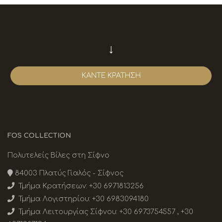
Φως - Κατοικίες
ΕΠΙΚΟΙΝΩΝΊΑ
Φάρος Κατοικίες
↓
KYMA - κατοικία
Θέα Κατοικίες
ΚΆΝΤΕ ΚΡΆΤΗΣΗ
FOS COLLECTION
Πολυτελείς Βίλες στη Σίφνο
84003 Πλατύς Γιαλός - Σίφνος
Τμήμα Κρατήσεων:
+30 6971813256
Τμήμα Λογιστηρίου:
+30 6983094180
Τμήμα Λειτουργίας Σίφνου:
+30 6973754557
,
+30