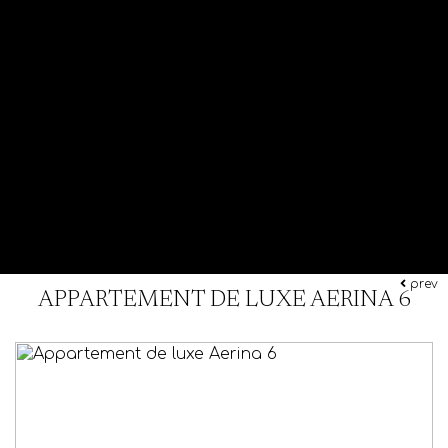
prev
APPARTEMENT DE LUXE AERINA 6