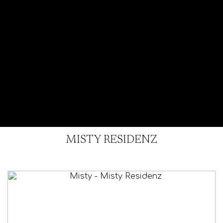
MISTY RESIDENZ